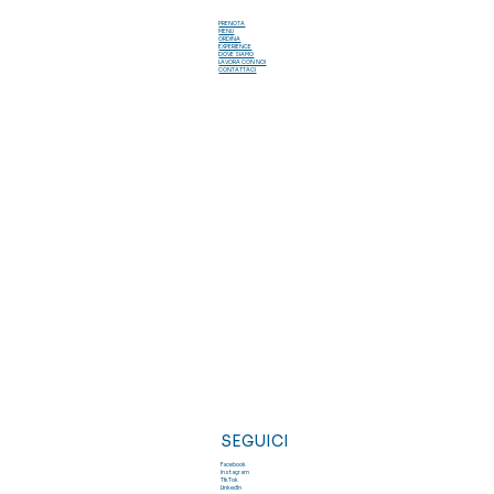
PRENOTA
MENU
ORDINA
EXPERIENCE
DOVE SIAMO
LAVORA CON NOI
CONTATTACI
SEGUICI
Facebook
Instagram
TikTok
LinkedIn