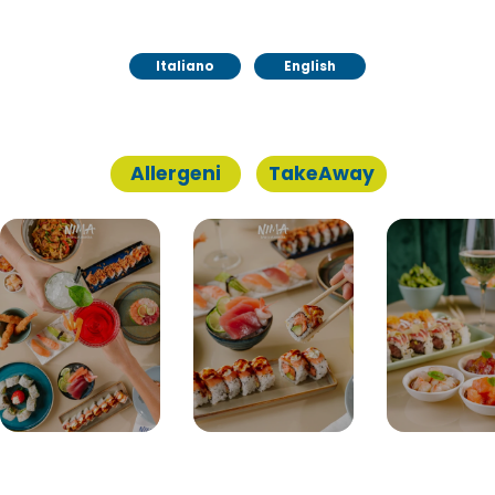
Italiano
Italiano
English
English
TakeAway
Allergeni