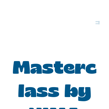
Masterc
lass by