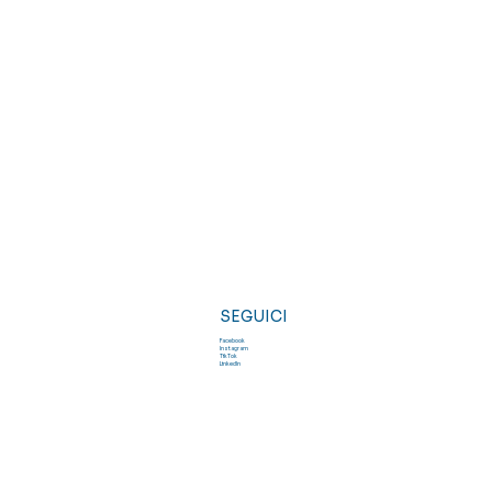
SEGUICI
Facebook
Instagram
TikTok
LinkedIn
©2025 Investfood | SRL P.IVA ‭12925600962‬ |
Privacy Policy